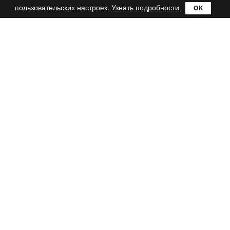
пользовательских настроек.
Узнать подробности
Продукты
Сравнить
Ultra
Lite
Pro
Mac
Catch!
reWASD
Поддержка
FAQ
Блог
Контакты