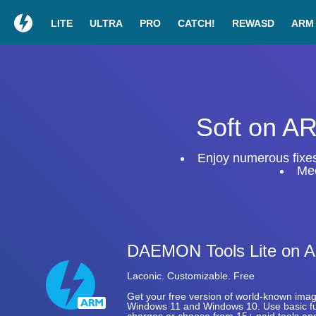
LITE
ULTRA
PRO
CATCH!
REWASD
ARM
Soft on A
Enjoy numerous fixe
Me
DAEMON Tools Lite on 
Laconic. Customizable. Free
Get your free version of world-known imag
Windows 11 and Windows 10. Use basic fu