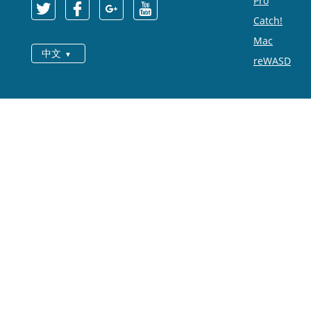
Pro
Catch!
Mac
中文
reWASD