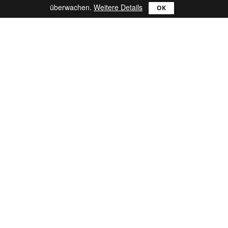
überwachen.
Weitere Details
Produkte
Vergleichen
Ultra
Lite
Pro
Mac
Catch!
reWASD
Hilfe
FAQ
Blog
Kontaktieren Sie uns