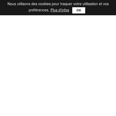
Nous utilisons des cookies pour traquer votre utilisation et vos
préférences.
Plus d'infos
Produits
Comparer
Ultra
Lite
Pro
Mac
Catch!
reWASD
Support
FAQ
Blog
Nous contacter