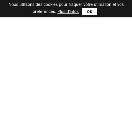
Nous utilisons des cookies pour traquer votre utilisation et vos
préférences.
Plus d'infos
Produits
Comparer
Ultra
Lite
Pro
Mac
Catch!
reWASD
Support
FAQ
Blog
Nous contacter