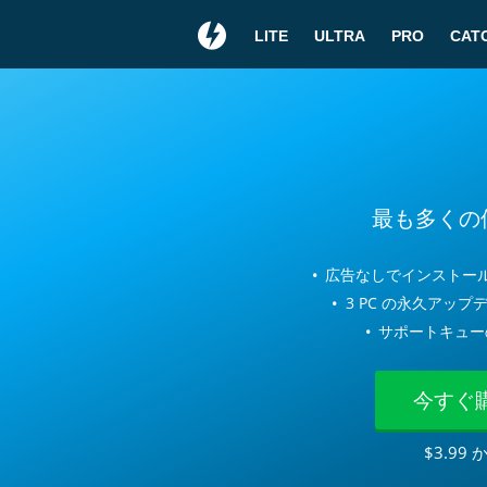
LITE
ULTRA
PRO
CAT
WOW
最も多くの
広告なしでインストー
イメージエ
3 PC の永久アッ
サポートキュー
DAEMON Tools Lite
ィスク、データファイルとオー
今すぐ
することです。
$3.99 