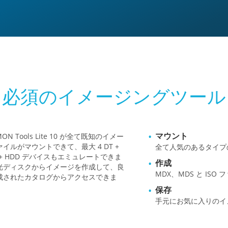
 24 時間内に期限が切れます！
必須のイメージングツール
マウント
MON Tools Lite 10 が全て既知のイメー
イルがマウントできて、最大 4 DT +
全て人気のあるタイプ
I + HDD デバイスもエミュレートできま
作成
光ディスクからイメージを作成して、良
MDX、MDS と IS
成されたカタログからアクセスできま
保存
手元にお気に入りのイ