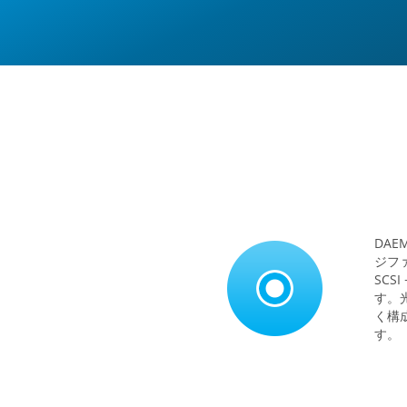
オファーが
DAE
ジファ
SCS
す。
く構
す。