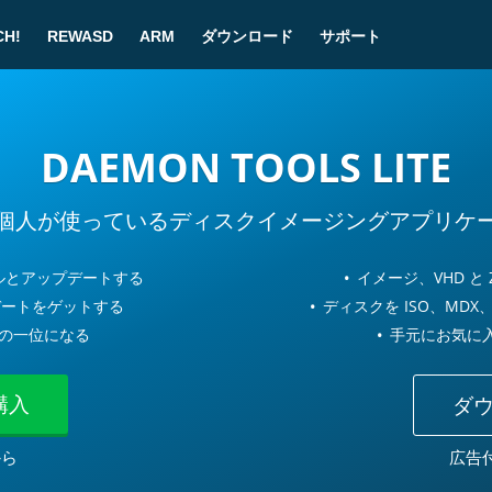
CH!
REWASD
ARM
ダウンロード
サポート
! 幸運な割引がゲットしました！
DAEMON TOOLS LITE
個人が使っているディスクイメージングアプリケ
ルとアップデートする
イメージ、VHD と
ディタ
プデートをゲットする
ディスクを ISO、MDX、
$3.99
$8.99
の一位になる
手元にお気に
今すぐ購入
 の目的は持っているファイルを処理し、光デ
ディオ CD からイメージを新規作成
購入
ダ
から
広告