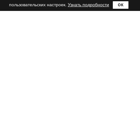
пользовательских настроек.
Узнать подробности
Продукты
Сравнить
Ultra
Lite
Pro
Mac
Catch!
reWASD
Поддержка
FAQ
Блог
Контакты