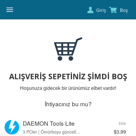
Giriş
Boş
DAEMON
TOOLS
ALIŞVERIŞ SEPETINIZ ŞIMDI BOŞ
Hoşunuza gidecek bir ürünümüz elbet vardır!
İhtiyacınız bu mu?
DAEMON Tools Lite
Ekle
$3,99
3 PCler | Ömürboyu güncellemeler | Reklamsız