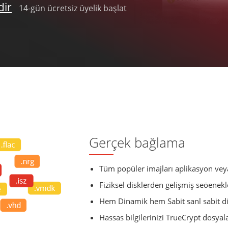
dir
14-gün ücretsiz üyelik başlat
Gerçek bağlama
Tüm popüler imajları aplikasyon vey
Fiziksel disklerden gelişmiş seöenekl
Hem Dinamik hem Sabit sanl sabit di
Hassas bilgilerinizi TrueCrypt dosyal