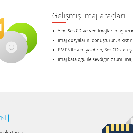
Gelişmiş imaj araçları
Yeni Ses CD ve Veri imajları oluştur
İmaj dosyalarını dönüştürün, sıkıştır
RMPS ile veri yazdırın, Ses CDsi oluş
İmaj kataloğu ile sevdiğiniz tüm imaj
ENI
jı oluşturun