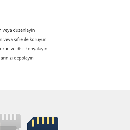
un veya düzenleyin
ın veya şifre ile koruyun
turun ve disc kopyalayın
larınızı depolayın