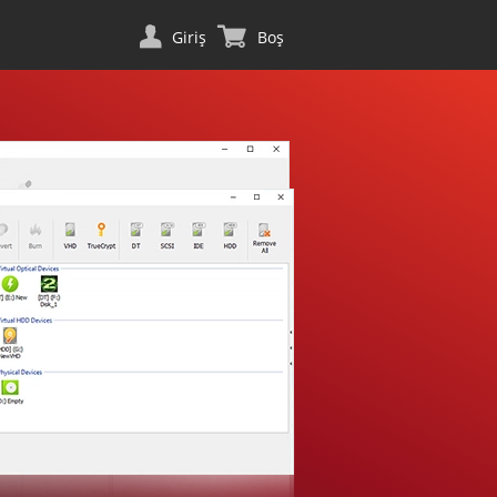
Giriş
Boş
n