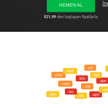
İn
HEMEN AL
$21,99
den başlayan fiyatlarla