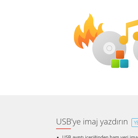
USB'ye imaj yazdırın
Y
USB aygıtı içeriğinden ham veri ima