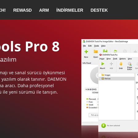
CH!
REWASD
ARM
İNDIRMELER
DESTEK
eşekkürler DAEMON Tools Pro!
matik olarak başlamadıysa, lütfen
buraya tıkla
.
ls Pro 8
azılım
ls Pro kurulum kılavuzu
majı ve sanal sürücü öykünmesi
ir yazılım olarak tanınır. DAEMON
ma aracı. Daha profesyonel
ü ile yeni sürümü ile tanışın.
Üyelik planınızı seçi
N Tools Pro çalıştırın.