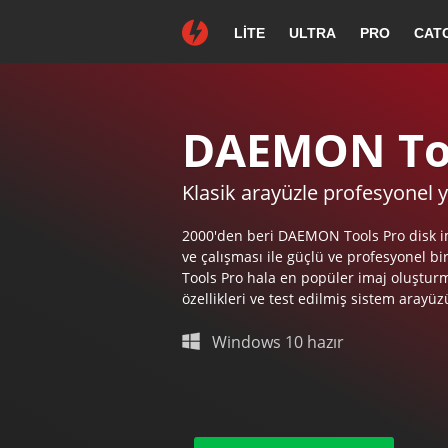
LITE
ULTRA
PRO
CAT
Seçtiğiniz için t
Eğer indirme işleminiz oto
DAEMON Too
Klasik arayüzle profesyonel y
DAEMON Too
2000'den beri DAEMON Tools Pro disk i
ve çalışması ile güçlü ve profesyonel b
Tools Pro hala en popüler imaj oluştur
özellikleri ve test edilmiş sistem arayüz
Ekran yönergelerini takip ederek
Windows 10 hazır
kuruluma devam edin.
DAEMO