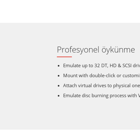
Profesyonel öykünme
Emulate up to 32 DT, HD & SCSI driv
Mount with double-click or custom
Attach virtual drives to physical o
Emulate disc burning process with V