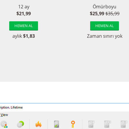
12 ay
Ömürboyu
$21,99
$25,99
$35,99
HEMEN AL
HEMEN AL
aylık
$1,83
Zaman sınırı yok