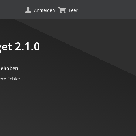
Anmelden
Leer
et 2.1.0
behoben:
ere Fehler
rget.