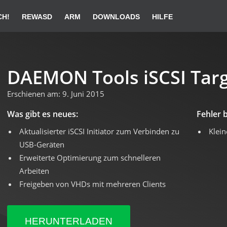
CH!
REWASD
ARM
DOWNLOADS
HILFE
hl von DAEMON Tools iSCSI Target!
 automatisch startet, bitte
klicken Sie hier
.
DAEMON Tools iSCSI Targ
Erschienen am: 9. Juni 2015
ung von DAEMON Tools iSCSI Target
Was gibt es neues:
Fehler 
Aktualisierter iSCSI Initiator zum Verbinden zu
Klein
USB-Geräten
Erweiterte Optimierung zum schnelleren
ie die Installation mit der
Starten Sie Ihr
Arbeiten
zeigten Anleitung fort.
DAEMON Tools iSCSI Ta
Freigeben von VHDs mit mehreren Clients
HERUNTERLADEN