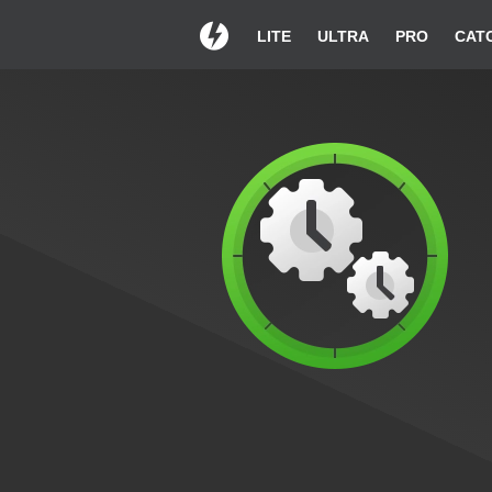
LITE
ULTRA
PRO
CAT
Vielen Dank für die Wa
Falls der Download nicht
Installationsanleit
Klicken Sie mit einem Doppelklick auf
Fahren S
DAEMONTools.exe in der
ange
Downloadliste.