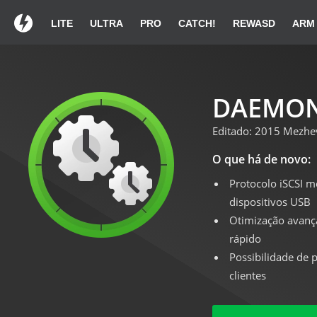
LITE
ULTRA
PRO
CATCH!
REWASD
ARM
Obrigado por escolh
Se a transferência n
DAEMON T
Editado: 2015 Mezhe
Guia de instalaçã
O que há de novo:
Protocolo iSCSI m
dispositivos USB
Otimização avanç
Clique duas vezes em
Instale
rápido
DAEMONTools.exe in
Possibilidade de
na lista de transferências.
clientes