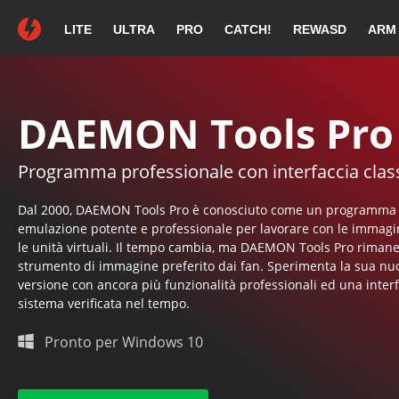
LITE
ULTRA
PRO
CATCH!
REWASD
ARM
Grazie per aver
Se il tuo download non pa
DAEMON Tools Pro
Programma professionale con interfaccia clas
Guida di inst
Dal 2000, DAEMON Tools Pro è conosciuto come un programma 
emulazione potente e professionale per lavorare con le immagin
le unità virtuali. Il tempo cambia, ma DAEMON Tools Pro riman
strumento di immagine preferito dai fan. Sperimenta la sua nu
versione con ancora più funzionalità professionali ed una interf
Continua con l'installazione
sistema verificata nel tempo.
seguendo le istruzioni su schermo.
Pronto per Windows 10