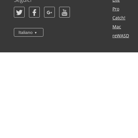
Pro
Catch!
Mac
Italiano
reWASD