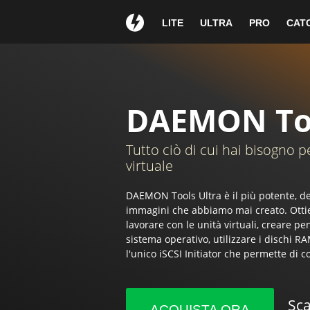
Wow!
Hai otte
LITE
ULTRA
PRO
CAT
Grazie per aver 
1
Se il tuo download non pa
DAEMON Too
Guida di insta
Tutto ciò di cui hai bisogno p
virtuale
DAEMON Tools Ultra è il più potente, d
immagini che abbiamo mai creato. Ottien
lavorare con le unità virtuali, creare pen
Clicca sul pulsante Installa
Cont
sistema operativo, utilizzare i dischi RA
per avviare il wizard del setup.
seguendo
l'unico iSCSI Initiator che permette di c
Sca
ACQUISTA ORA