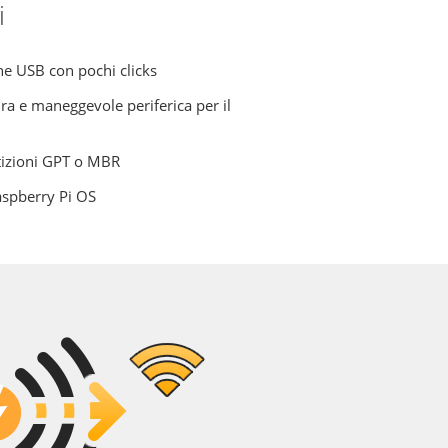
i
che USB con pochi clicks
ura e maneggevole periferica per il
rtizioni GPT o MBR
aspberry Pi OS