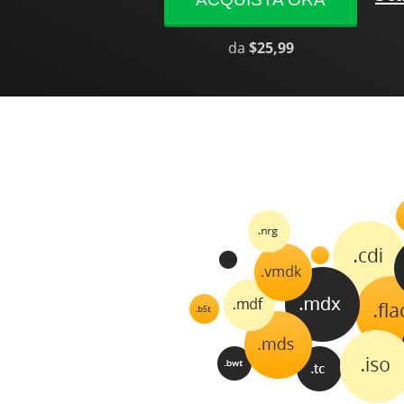
da
$25,99