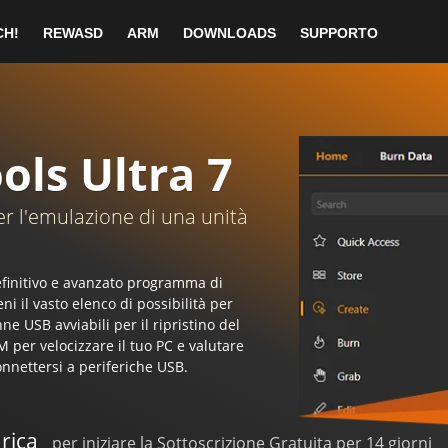
nuto uno sconto fortunato!
CH!
REWASD
ARM
DOWNLOADS
SUPPORTO
scelto DAEMON Tools Ultra!
2-month Subscription
rte automaticamente, si prega di
cliccare qui
.
BUY NOW
ls Ultra 7
$50.00
90.00
llazione DAEMON Tools Ultra
er l'emulazione di una unità
efinitivo e avanzato programma di
i il vasto elenco di possibilità per
ne USB avviabili per il ripristino del
inua con l'installazione
Esegui il tuo
M per velocizzare il tuo PC e valutare
 le istruzioni su schermo.
DAEMON Tools Ultr
onnettersi a periferiche USB.
rica
per iniziare la Sottoscrizione Gratuita per 14 giorni