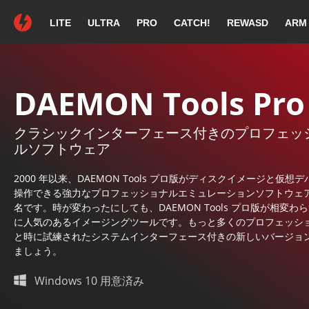
LITE
ULTRA
PRO
CATCH!
REWASD
ARM
DAEMON Tools 
ダウンロードが自動的に
DAEMON Tools Pro
クラシックインターフェース付きのプロフェッ
DAEMON Too
ルソフトウェア
2000 年以来、DAEMON Tools プロ版がディスクイメージと仮想
操作できる強力なプロフェッショナルエミュレーションソフトウェ
名です。時が変わったにしても、DAEMON Tools プロ版が相変わ
に人気のあるイメージングツールです。もっと多くのプロフェッシ
画面指示を従って、インスタレーション
と時に試練されたシステムインターフェース付きの新しいバージョ
を続けて下さい。
ましょう。
Windows 10 用意済み