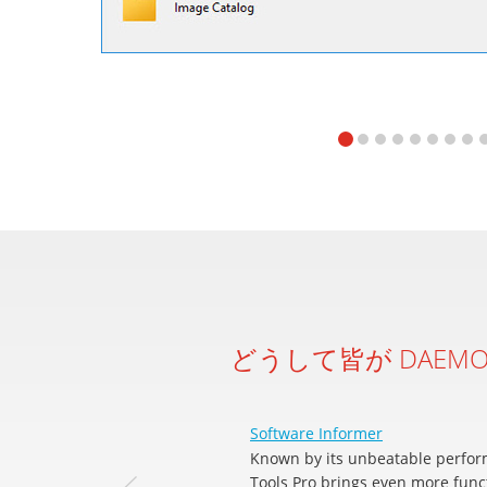
どうして皆が DAEMO
Software Informer
Known by its unbeatable perfor
Tools Pro brings even more funct