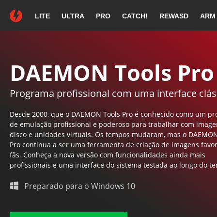
LITE
ULTRA
PRO
CATCH!
REWASD
ARM
Obrigado por esc
Se a sua transferência não for
DAEMON Tools Pro
Programa profissional com uma interface clás
DAEMON Tools
Desde 2000, que o DAEMON Tools Pro é conhecido como um p
de emulação profissional e poderoso para trabalhar com image
disco e unidades virtuais. Os tempos mudaram, mas o DAEMON
Pro continua a ser uma ferramenta de criação de imagens favor
fãs. Conheça a nova versão com funcionalidades ainda mais
Continue com a instalação seguindo
profissionais e uma interface do sistema testada ao longo do t
as instruções no ecrã.
Preparado para o Windows 10