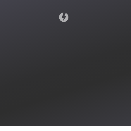
Dziękujemy za w
Jeżeli pobieranie nie roz
Instrukcja ins
Kliknij dwuktrotnie na
Przecią
DAEMONTools.dmg na
komputer
liście pobierań.