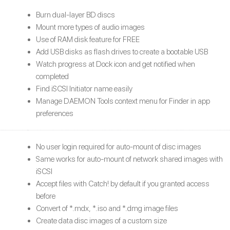
Burn dual-layer BD discs
Mount more types of audio images
Use of RAM disk feature for FREE
Add USB disks as flash drives to create a bootable USB
Watch progress at Dock icon and get notified when
completed
Find iSCSI Initiator name easily
Manage DAEMON Tools context menu for Finder in app
preferences
No user login required for auto-mount of disc images
Same works for auto-mount of network shared images with
iSCSI
Accept files with Catch! by default if you granted access
before
Convert of *.mdx, *.iso and *.dmg image files
Create data disc images of a custom size