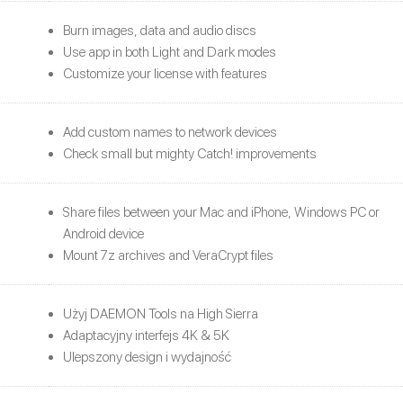
Burn images, data and audio discs
Use app in both Light and Dark modes
Customize your license with features
Add custom names to network devices
Check small but mighty Catch! improvements
Share files between your Mac and iPhone, Windows PC or
Android device
Mount 7z archives and VeraCrypt files
Użyj DAEMON Tools na High Sierra
Adaptacyjny interfejs 4K & 5K
Ulepszony design i wydajność