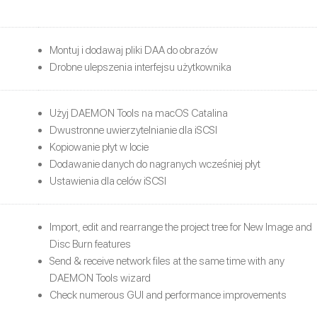
Montuj i dodawaj pliki DAA do obrazów
Drobne ulepszenia interfejsu użytkownika
Użyj DAEMON Tools na macOS Catalina
Dwustronne uwierzytelnianie dla iSCSI
Kopiowanie płyt w locie
Dodawanie danych do nagranych wcześniej płyt
Ustawienia dla celów iSCSI
Import, edit and rearrange the project tree for New Image and
Disc Burn features
Send & receive network files at the same time with any
DAEMON Tools wizard
Check numerous GUI and performance improvements