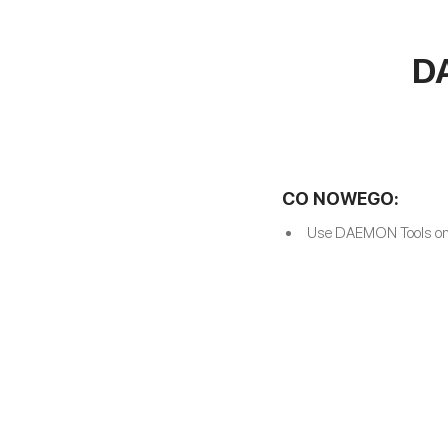
D
CO NOWEGO:
Use DAEMON Tools o