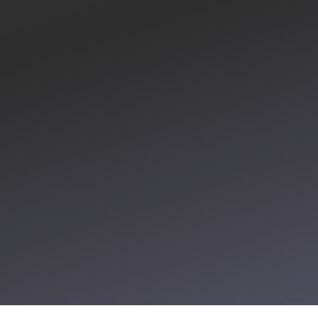
nie
rów Mac