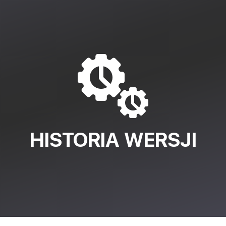
ybór DAEMON Tools for Mac!
pocznie się automatycznie, proszę
kliknąć tutaj
.
talacji DAEMON Tools for Mac
HISTORIA WERSJI
gnij ikonę DAEMON Tools dla
Kliknij dwukrotnie na iko
ów Mac do folderu aplikacji.
DAEMON Tools dla kompóte
w folderze aplikacji.