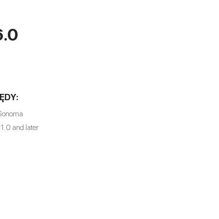
.0
ĘDY:
 Sonoma
11.0 and later