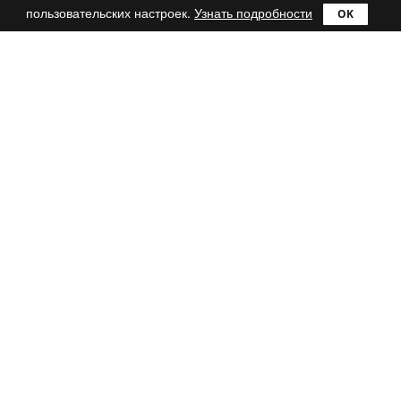
пользовательских настроек.
Узнать подробности
Продукты
Сравнить
Ultra
Lite
Pro
Mac
Catch!
reWASD
Поддержка
FAQ
Блог
Контакты