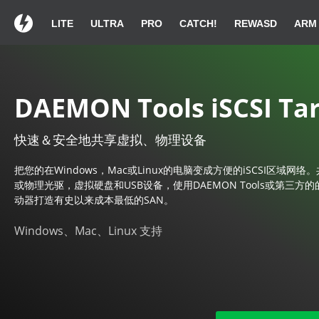
LITE
ULTRA
PRO
CATCH!
REWASD
ARM
感谢选择 DAEMON
感谢选择 DAEMON
感谢选择 DAEMON
如果您
如果您
如果您
DAEMON Tools iSCSI Ta
快速＆安全地共享虚拟、物理设备
DAEMON To
DAEMON To
DAEMON To
把您的在Windows，Mac或Linux的电脑变成方便的iSCSI区域网络
或物理光驱，虚拟硬盘和USB设备，使用DAEMON Tools或第三方的的i
动器打造有史以来成本最低的SAN。
Windows、Mac、Linux 支持
在DAEMONTools.exe上双击
在DAEMONTools.exe上双击
在DAEMONTools.exe上双击
来下载她.
来下载她.
来下载她.