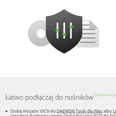
Łatwo podłączaj do nośników
OFERTA SPECJ
Dodaj Inicjator iSCSI do
DAEMON Tools dla Mac
albo
L
otrzymać darmowy serwer
Dodaj Inicjator iSCSI do
DA