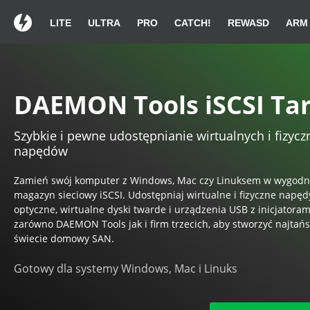
LITE
ULTRA
PRO
CATCH!
REWASD
ARM
Dziękujemy za wybó
Dziękujemy za wybó
Dziękujemy za wybó
Jeżeli pobieranie nie rozp
Jeżeli pobieranie nie rozp
Jeżeli pobieranie nie rozp
DAEMON Tools iSCSI Ta
Szybkie i pewne udostępnianie wirtualnych i fizycz
Instrukcja instal
Instrukcja instal
Instrukcja instal
napędów
Zamień swój komputer z Windows, Mac czy Linuksem w wygodn
magazyn sieciowy iSCSI. Udostępniaj wirtualne i fizyczne napęd
optyczne, wirtualne dyski twarde i urządzenia USB z inicjatoram
zarówno DAEMON Tools jak i firm trzecich, aby stworzyć najtań
Kliknij dwukrotnie na
Kliknij dwukrotnie na
Kliknij dwukrotnie na
Kontynuu
Kontynuu
Instalu
świecie domowy SAN.
DAEMONTools.exe
DAEMONTools.exe
DAEMONTools.exe
i
i
na liście pobierań.
na liście pobierań.
na liście pobierań.
Gotowy dla systemy Windows, Mac i Linuks