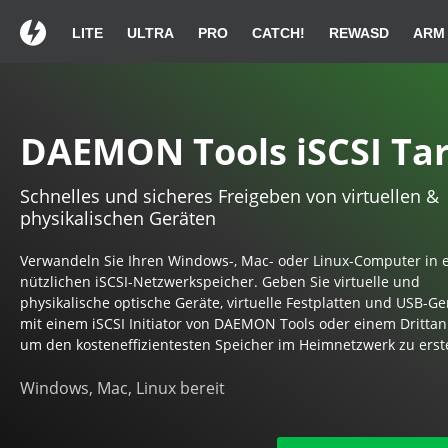
LITE
ULTRA
PRO
CATCH!
REWASD
ARM
Vielen Dank für die Wa
Vielen Dank für die Wa
Vielen Dank für die Wa
Falls der Download nicht
Falls der Download nicht
Falls der Download nicht
DAEMON Tools iSCSI Ta
Schnelles und sicheres Freigeben von virtuellen &
Installationsanleit
Installationsanleit
Installationsanleit
physikalischen Geräten
Verwandeln Sie Ihren Windows-, Mac- oder Linux-Computer in 
nützlichen iSCSI-Netzwerkspeicher. Geben Sie virtuelle und
physikalische optische Geräte, virtuelle Festplatten und USB-Ger
mit einem iSCSI Initiator von DAEMON Tools oder einem Drittan
Klicken Sie mit einem Doppelklick auf
Klicken Sie mit einem Doppelklick auf
Klicken Sie mit einem Doppelklick auf
Fahren S
Fahren S
Paket
um den kosteneffizientesten Speicher im Heimnetzwerk zu erste
DAEMONTools.exe in der
DAEMONTools.exe in der
DAEMONTools.exe in der
ange
ange
Downloadliste.
Downloadliste.
Downloadliste.
Windows, Mac, Linux bereit