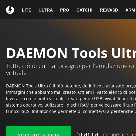
Wow!
Hai otte
LITE
ULTRA
PRO
CATCH!
REWASD
ARM
Grazie per aver 
1
Se il tuo download non pa
DAEMON Tools Ultr
Guida di insta
Tutto ciò di cui hai bisogno per l'emulazione di
virtuale
DAEMON Tools Ultra è il più potente, definitivo e avanzato pro
immagini che abbiamo mai creato. Ottieni il vasto elenco di poss
lavorare con le unità virtuali, creare penne USB avviabili per il r
Clicca sul pulsante Installa
Cont
sistema operativo, utilizzare i dischi RAM per velocizzare il tuo 
per avviare il wizard del setup.
seguendo
l'unico iSCSI Initiator che permette di connettersi a periferiche
Scarica
per iniziare la
ACQUISTA ORA