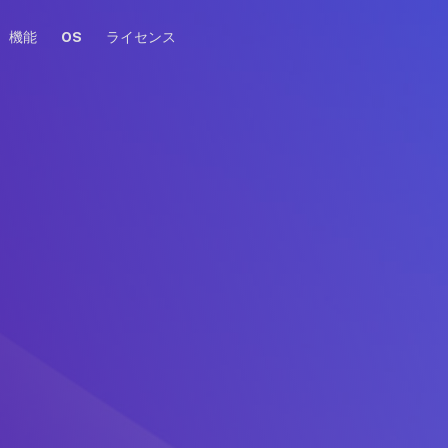
機能
OS
ライセンス
r Mac を選んでありがとうございました！
開始しない場合、
ここにクリック
して下さい。
 for Mac インスタレーションガイド
 Tools for Mac のアイコンを
アプリケーションフォルダ
ーションフォルダにドラッグ
DAEMON Tools for Mac
します。
にダブルクリックして下