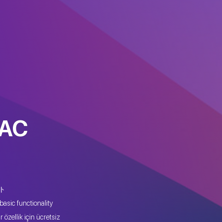
MAC
ート
basic functionality
 özellik için ücretsiz