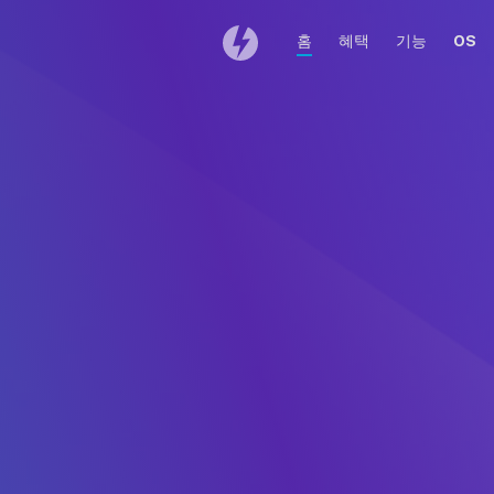
홈
혜택
기능
OS
DAEMON Tools fo
다운로드가 자동으로 시작
DAEMON 
다운로드 목록에서
Mac용
DAEMONTools.dmg를
끌어 애
두 번 클릭하십시오.