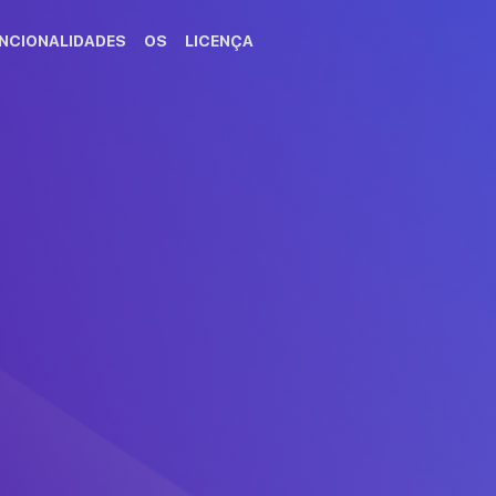
NCIONALIDADES
OS
LICENÇA
olher DAEMON Tools for Mac!
não começar automaticamente,
clique aqui
.
ação de DAEMON Tools for Mac
o ícone DAEMON Tools for Mac
Clique duas vezes no íc
ara a pasta Aplicações.
DAEMON Tools for Mac na 
Aplicações.