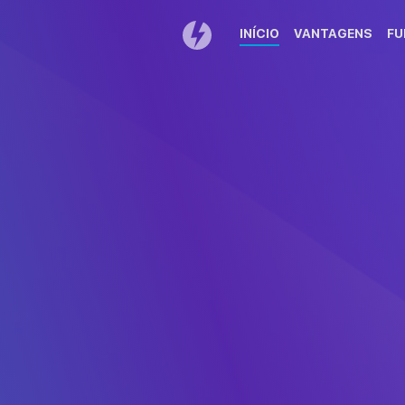
INÍCIO
VANTAGENS
FU
Obrigado por esc
Se a transferência 
Guia de instal
Clique duas vezes em
Arraste 
DAEMONTools.dmg in
p
na lista de transferências.