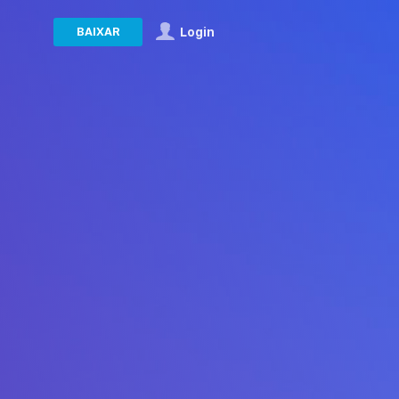
BAIXAR
Login
one
pasta