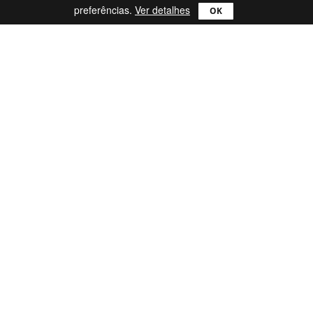
preferências.
Ver detalhes
Produtos
Comparar
Ultra
Lite
Pro
Mac
Catch!
reWASD
Apoio
Perguntas Mais Frequentes
Blogue
Contacte-nos