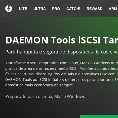
LITE
ULTRA
PRO
CATCH!
REWASD
ARM
Obrigado por escolhe
Obrigado por escolhe
Obrigado por escolhe
Se a sua transferência não for
Se a sua transferência não for
Se a sua transferência não for
DAEMON Tools iSCSI Ta
Partilha rápida e segura de dispositivos físicos e vi
DAEMON Tools iSCS
DAEMON Tools iSCS
DAEMON Tools iSCS
Transforme o seu computador com Linux, Mac ou Windows nu
prática de área de armazenamento iSCSI. Partilhe as unidades 
físicas e virtuais, discos rígidos virtuais e dispositivos USB co
DAEMON Tools ou iSCSI Initiators de terceiros para criar uma 
doméstica mais económica de sempre.
Duplo clique em DAEMONTools.exe
Duplo clique em DAEMONTools.exe
Duplo clique em DAEMONTools.exe
Inst
Con
Con
na
na
na
seguin
seguin
Preparado para o Linux, Mac e Windows
na lista de transferências.
na lista de transferências.
na lista de transferências.