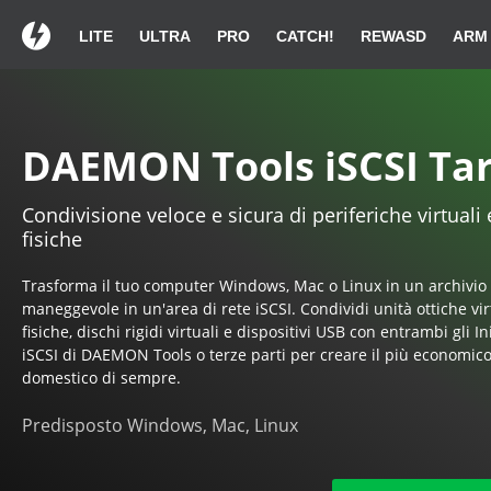
LITE
ULTRA
PRO
CATCH!
REWASD
ARM
Grazie per aver sce
Grazie per aver sce
Grazie per aver sce
Se il tuo download non pa
Se il tuo download non pa
Se il tuo download non pa
DAEMON Tools iSCSI Ta
Condivisione veloce e sicura di periferiche virtuali 
Guida di installa
Guida di installa
Guida di installa
fisiche
Trasforma il tuo computer Windows, Mac o Linux in un archivio
maneggevole in un'area di rete iSCSI. Condividi unità ottiche vir
fisiche, dischi rigidi virtuali e dispositivi USB con entrambi gli In
iSCSI di DAEMON Tools o terze parti per creare il più economic
Doppio click su DAEMONTools.exe
Doppio click su DAEMONTools.exe
Doppio click su DAEMONTools.exe
Instal
Cont
Cont
domestico di sempre.
nella
nella
nella
seguendo
seguendo
lista di download.
lista di download.
lista di download.
Predisposto Windows, Mac, Linux