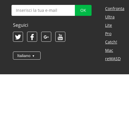
Confronta
Ultra
Seguici
Lite
Pro
Catch!
Mac
Italiano
reWASD