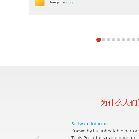
为什么人们选择
Software Informer
Known by its unbeatable perfor
Tools Pro brings even more funct