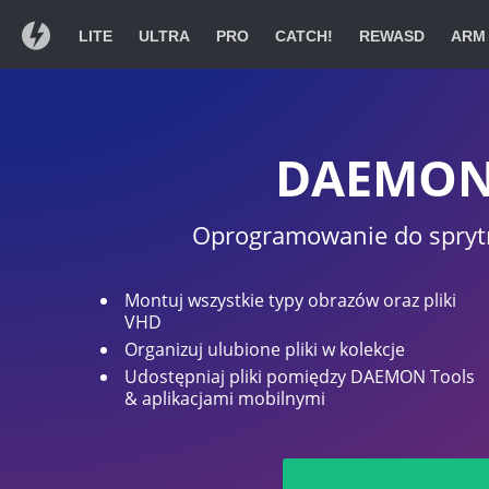
LITE
ULTRA
PRO
CATCH!
REWASD
ARM
Dziękujemy za w
Jeżeli pobieranie nie roz
DAEMON 
Oprogramowanie do spryt
Instrukcja ins
Montuj wszystkie typy obrazów oraz pliki
VHD
Organizuj ulubione pliki w kolekcje
Kliknij dwuktrotnie na
Przeciąg
Udostępniaj pliki pomiędzy DAEMON Tools
DAEMONTools.dmg na
komputer
& aplikacjami mobilnymi
liście pobierań.