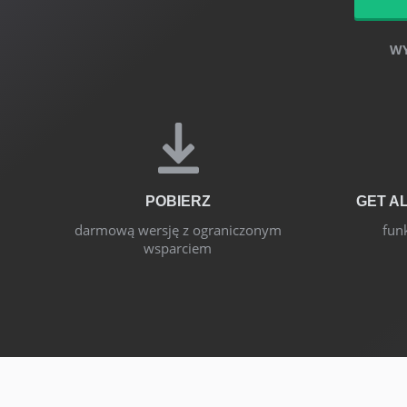
WY
POBIERZ
GET A
darmową wersję z ograniczonym
funk
wsparciem