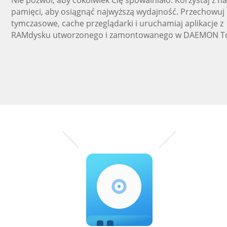
Nie pozwól, aby cokolwiek Cię spowalniało. Korzystaj z na
pamięci, aby osiągnąć najwyższą wydajność. Przechowuj p
tymczasowe, cache przeglądarki i uruchamiaj aplikacje z
RAMdysku utworzonego i zamontowanego w DAEMON To